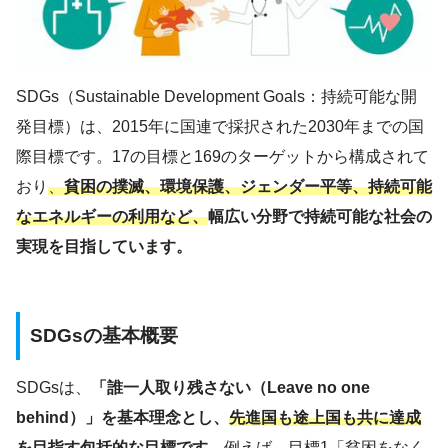
SDGs（Sustainable Development Goals：持続可能な開
発目標）は、2015年に国連で採択された2030年までの国
際目標です。17の目標と169のターゲットから構成されて
おり
、
貧困の撲滅、環境保護、ジェンダー平等、持続可能
なエネルギーの利用など、
幅広い分野で持続可能な社会の
実現を目指しています。
SDGsの基本概要
SDGsは、
「誰一人取り残さない（Leave no one
behind）」を基本理念とし、
先進国も途上国も共に達成
を目指す包括的な目標です。
例えば、目標1「貧困をなく