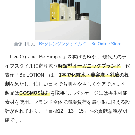
画像引用元：
Beクレンジングオイル C – Be Online Store
「Live Organic. Be Simple.」を掲げるBeは、現代人のラ
イフスタイルに寄り添う
時短型オーガニックブランド
。代
表作「Be LOTION」は、
1本で化粧水・美容液・乳液
の役
割
を果たし、忙しい日々でも肌をやさしくケアできます。
製品は
COSMOS認証
を取得
し、パッケージには再生可能
素材を使用。ブランド全体で環境負荷を最小限に抑える設
計がされており、「目標12・13・15」への貢献意識が明
確です。