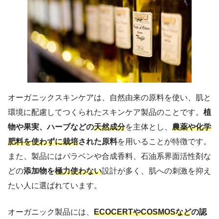
オーガニックスキンケアは、自然由来の原料を使い、肌と
環境に配慮してつくられたスキンケア製品のことです。
植
物や果実、ハーブなどの
天然成分
を主体とし、
農薬や化学
肥料を使わずに栽培
された原料
を用いることが特徴です。
また、製品にはパラベンや合成香料、石油系界面活性剤な
どの
添加物を
極力使わない
設計が多く、肌への刺激を抑え
たい人に選ばれています。
オーガニック製品には、
ECOCERTやCOSMOSなど
の認