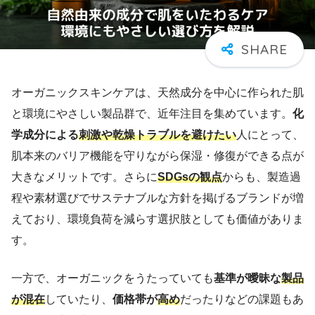
オーガニックスキンケアは、天然成分を中心に作られた肌
と環境にやさしい製品群で、近年注目を集めています。
化
学成分による
刺激や乾燥トラブルを避けたい
人にとって、
肌本来のバリア機能を守りながら保湿・修復ができる点が
大きなメリットです。さらに
SDGsの観点
からも、製造過
程や素材選びでサステナブルな方針を掲げるブランドが増
えており、環境負荷を減らす選択肢としても価値がありま
す。
一方で、オーガニックをうたっていても
基準が曖昧な
製品
が混在
していたり、
価格帯が
高め
だったりなどの課題もあ