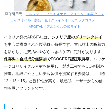
画像引用元：
アルジタル フェイスケア クリーム・美容液・フ
ェイスオイル 製品一覧 | クレイ＆オーガニックコスメ
ARGITAL／アルジタル公式サイト
イタリア発のARGITALは、
シチリア産の
グリーンクレイ
を中心に構成された製品群が特長です。古代粘土の吸着力
を活かし、毛穴汚れやざらつきのケアに定評があります。
保存料・合成成分無添加
でECOCERT認証取得済
。パッケ
ージはリサイクル素材を使用し、製造工程でもCO₂削減を
推進。地球にやさしい美容習慣を提案する姿勢は、「目標
12・13・15」と親和性が高く、敏感肌ユーザーからの信
頼も厚いブランドです。