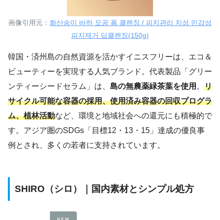
画像引用元：
화산송이 바하 모공 폼 클렌징 / 피지관리 지성 민감성
피지제거 딥클렌징(150g)
韓国・済州島の自然資源を活かすイニスフリーは、エコ＆
ビューティーを実現する人気ブランド。代表製品「グリー
ンティーシードセラム」は、
島の無農薬緑茶葉を使用
。
リ
サイクル可能な容器の採用、使用済み容器の回収プログラ
ム、植林活動
など、環境と地域社会への還元にも積極的で
す。アジア圏のSDGs「目標12・13・15」達成の優良事
例とされ、多くの若者に支持されています。
SHIRO（シロ）｜国内素材とシンプル処方