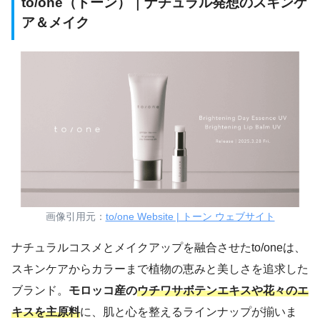
to/one（トーン）｜ナチュラル発想のスキンケ
ア＆メイク
画像引用元：
to/one Website | トーン ウェブサイト
ナチュラルコスメとメイクアップを融合させたto/oneは、
スキンケアからカラーまで植物の恵みと美しさを追求した
ブランド。
モロッコ産の
ウチワサボテンエキスや花々のエ
キスを主原料
に、肌と心を整えるラインナップが揃いま