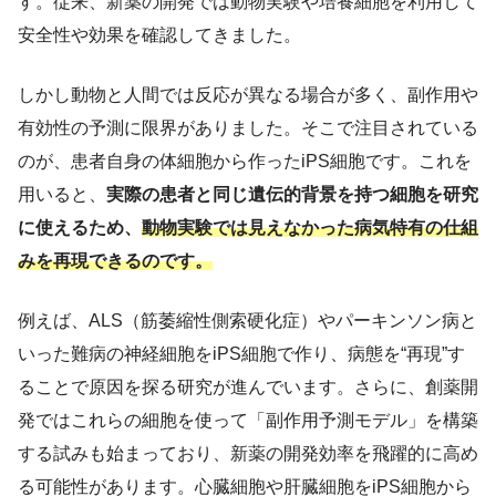
す。従来、新薬の開発では動物実験や培養細胞を利用して
安全性や効果を確認してきました。
しかし動物と人間では反応が異なる場合が多く、副作用や
有効性の予測に限界がありました。そこで注目されている
のが、患者自身の体細胞から作ったiPS細胞です。これを
用いると、
実際の患者と同じ遺伝的背景を持つ細胞を研究
に使えるため、
動物実験では見えなかった病気特有の仕組
みを再現できるのです。
例えば、ALS（筋萎縮性側索硬化症）やパーキンソン病と
いった難病の神経細胞をiPS細胞で作り、病態を“再現”す
ることで原因を探る研究が進んでいます。さらに、創薬開
発ではこれらの細胞を使って「副作用予測モデル」を構築
する試みも始まっており、新薬の開発効率を飛躍的に高め
る可能性があります。心臓細胞や肝臓細胞をiPS細胞から