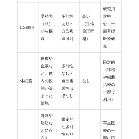
研究用
受精卵
多能性
高い
途中
（胚）
あり・
（生命
心、一
ES細胞
から採
自己複
倫理問
部基礎
取
製可能
題）
医療研
究
皮膚や
限定的
血液な
多能性
（移植
ど、体
なし・
や細胞
体細胞
内の役
自己複
なし
治療の
割が決
製性ほ
一部で
まった
ぼなし
利用）
細胞
骨髄や
限定的
脂肪な
再生医
な多能
どに存
療の一
性あり
在す
部に応