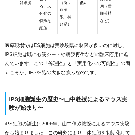
幹細胞
（例：
低い
る、未
用（骨
血球
分化の
髄移植
系・神
特殊な
など）
経系）
細胞
医療現場ではES細胞は実験段階に制限が多いのに対し、
iPS細胞は既に心筋シートや網膜再生などの臨床応用に進
んでいます。この「倫理性」と「実用化への可能性」の両
立こそが、iPS細胞の大きな強みなのです。
iPS細胞誕生の歴史〜山中教授によるマウス実
験が始まり〜
iPS細胞の誕生は2006年、山中伸弥教授によるマウス実験
から始まりました。この研究により、体細胞を初期化して